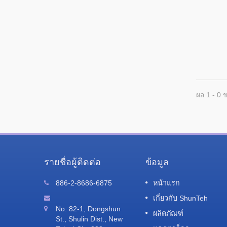
ผล 1 - 0 
รายชื่อผู้ติดต่อ
ข้อมูล
งค์ฟัน
จดหมายแจ้งเรื่องย้ายโรงงาน
886-2-8686-6875
หน้าแรก
08
สวัสดีลูกค้าและพันธมิตรที่รักของเรา: ขอ
เกี่ยวกับ ShunTeh
AUG
ขอบคุณสำหรับความรักและการสนับสนุนที่มี
ิตภัณฑ์
No. 82-1, Dongshun
ผลิตภัณฑ์
2023
ต่อ...
St., Shulin Dist., New