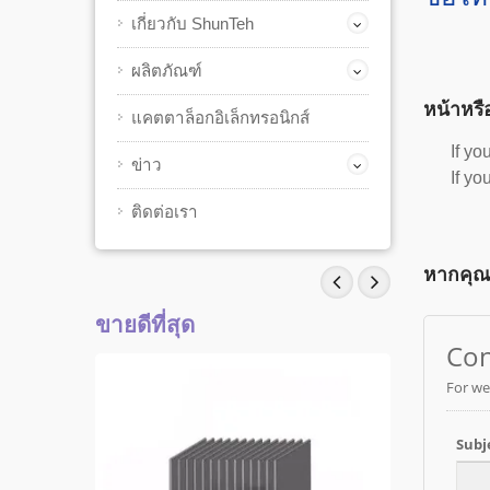
เกี่ยวกับ ShunTeh
ผลิตภัณฑ์
หน้าหรื
แคตตาล็อกอิเล็กทรอนิกส์
If yo
ข่าว
If yo
ติดต่อเรา
หากคุณม
ขายดีที่สุด