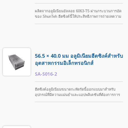
ผลิตจากอลูมิเนียมอัลลอย 6063-T5 ผ่านกระบวนการอัด
ของ ShunTeh ฮีตซิงค์นี้ให้ประสิทธิภาพการถ่ายเทความ
ร้อนที่เชื่อถือได้สำหรับการใช้งานอิเล็กทรอนิกส์ต่างๆ.
ShunTeh มีโซลูชันฮีตซิงค์ที่ปรับแต่งได้ตามแบบและข้อ
กำหนดของลูกค้า รวมถึงการปรับขนาด การทำงานกลึง
และการรักษาพื้นผิวต่างๆ.
56.5 × 40.0 มม อลูมิเนียมฮีตซิงค์สำหรับ
อุตสาหกรรมอิเล็กทรอนิกส์
SA-S016-2
ฮีตซิงค์อลูมิเนียมขนาดกะทัดรัดนี้ออกแบบมาสำหรับ
อุปกรณ์ที่มีความแม่นยำและแอปพลิเคชันที่ต้องการการ
จัดการความร้อนที่มีประสิทธิภาพในพื้นที่จำกัด.
ShunTeh ให้บริการการกลึงที่กำหนดเองตามความ
ต้องการของลูกค้า รวมถึงการประมวลผลที่แม่นยำและตัว
เลือกการตกแต่งพื้นผิว.