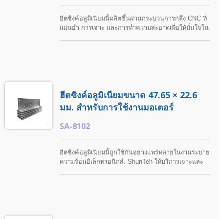
ฮีตซิงค์อลูมิเนียมนี้ผลิตขึ้นผ่านกระบวนการกลึง CNC ที่
แม่นยำ การเจาะ และการทำความสะอาดเพื่อให้มั่นใจใน
คุณภาพที่สม่ำเสมอและประสิทธิภาพการถ่ายเทความร้อน
ที่เชื่อถือได้ เหมาะสำหรับการใช้งานระบายความร้อนทาง
อิเล็กทรอนิกส์ที่หลากหลาย ฮีตซิงค์ขนาดมาตรฐานนี้ยัง
สามารถปรับแต่งได้ตามความต้องการของลูกค้า.
ShunTeh ให้บริการโซลูชันฮีตซิงค์ที่ครบถ้วน รวมถึงการ
กลึงที่แม่นยำและการบำบัดพื้นผิว.
ฮีตซิงค์อลูมิเนียมขนาด 47.65 × 22.6
มม. สำหรับการใช้งานมอเตอร์
SA-8102
ฮีตซิงค์อลูมิเนียมนี้ถูกใช้กันอย่างแพร่หลายในงานระบาย
ความร้อนอิเล็กทรอนิกส์. ShunTeh ให้บริการเจาะและ
กลึงที่กำหนดเองเพื่อตอบสนองความต้องการการติดตั้ง
และการใช้งานเฉพาะ.