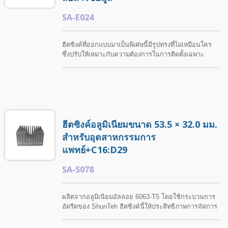
SA-E024
ฮีตซิงค์ที่ออกแบบมาเป็นพิเศษนี้มีรูปทรงที่ไม่เหมือนใคร
ซึ่งปรับให้เหมาะกับความต้องการในการติดตั้งเฉพาะ
ShunTeh ให้บริการเจาะที่ปรับแต่งได้ทั้งบนพื้นผิวฟินและ
พื้นผิวเรียบเพื่อตอบสนองความต้องการในการประกอบที่
แตกต่างกัน. เหมาะสำหรับระบบจ่ายไฟสำรอง (UPS)
และแอปพลิเคชันอิเล็กทรอนิกส์พลังงานต่างๆ ฮีตซิงค์นี้
สามารถปรับแต่งได้ตามข้อกำหนดของลูกค้า.
ฮีตซิงค์อลูมิเนียมขนาด 53.5 × 32.0 มม.
สำหรับอุตสาหกรรมการ
แพทย์+C16:D29
SA-S078
ผลิตจากอลูมิเนียมอัลลอย 6063-T5 โดยใช้กระบวนการ
อัดรีดของ ShunTeh ฮีตซิงค์นี้ให้ประสิทธิภาพการจัดการ
ความร้อนที่เชื่อถือได้สำหรับอุปกรณ์การกระจายพลังงาน
และแอปพลิเคชันอิเล็กทรอนิกส์. ShunTeh มีโซลูชันที่