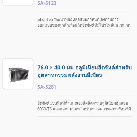
SA-S123
ShunTeh พัฒนาหม้อหล่อแบบกำหนดเองตามการ
ออกแบบของลูกค้าเพื่อผลิตฮีตซิงค์ที่มีโปรไฟล์และขนาด
เฉพาะ. การบำบัดพื้นผิวที่หลากหลาย รวมถึงการเคลือบ
อนาไดซ์สีดำ มีให้เลือกเพื่อตอบสนองความต้องการใน
การใช้งานที่แตกต่างกัน.
76.0 × 40.0 มม อลูมิเนียมฮีตซิงค์สำหรับ
อุตสาหกรรมพลังงานสีเขียว
SA-S281
ฮีตซิงค์แบบฟินที่กำหนดเองนี้ผลิตจากอลูมิเนียมอัลลอย
6063-T5 และออกแบบมาสำหรับการจัดการความร้อนที่มี
ประสิทธิภาพ. ShunTeh ให้บริการการกลึงและการ
ตกแต่งพื้นผิวที่กำหนดเองตามความต้องการของลูกค้า
รวมถึงการอโนไดซ์ การพ่นทราย การทาสี การชุบ
โครเมียม และตัวเลือกการตกแต่งอื่น ๆ.