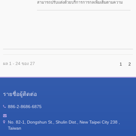
สามารถปรับแต่งด้วยบริการการกลเพิ่มเติมตามความ
ต้องการของลูกค้า. ShunTeh ให้บริการโซลูชันการ
ผลิตที่ยืดหยุ่น รวมถึงการกลึงที่แม่นยำและการตกแต่งพื้น
ผิว.
ผล 1 - 24 ของ 27
1
2
รายชื่อผู้ติดต่อ
886-2-8686-6875
No. 82-1, Dongshun St., Shulin Dist., New Taipei City 238 ,
Taiwan