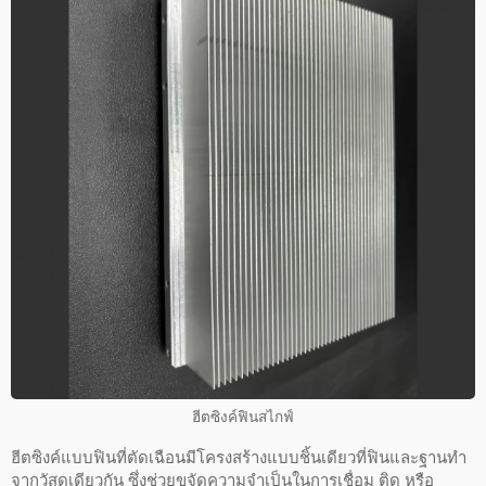
ฮีตซิงค์ฟินสไกฟ์
ฮีตซิงค์แบบฟินที่ตัดเฉือนมีโครงสร้างแบบชิ้นเดียวที่ฟินและฐานทำ
จากวัสดุเดียวกัน ซึ่งช่วยขจัดความจำเป็นในการเชื่อม ติด หรือ