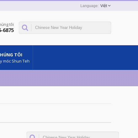
Việt
húng tôi
6-6875
CHÚNG TÔI
áy móc Shun Teh