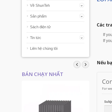
Về ShunTeh
Sản phẩm
Các tr
Sách điện tử
If yo
Tin tức
If yo
Liên hệ chúng tôi
Nếu bạ
BÁN CHẠY NHẤT