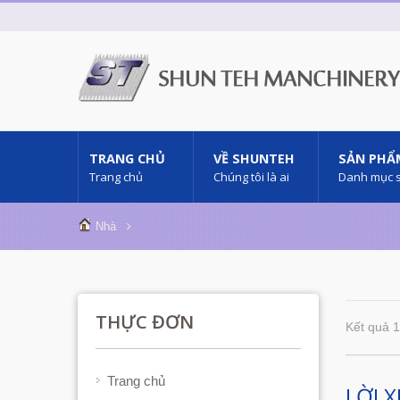
TRANG CHỦ
VỀ SHUNTEH
SẢN PHẨ
Trang chủ
Chúng tôi là ai
Danh mục 
Nhà
THỰC ĐƠN
Kết quả 1
Trang chủ
LỜI X