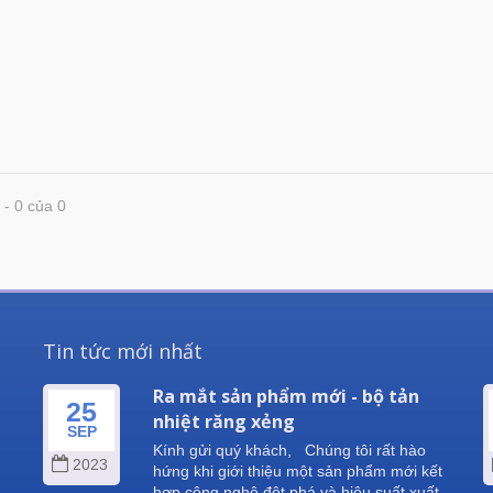
 - 0 của 0
Tin tức mới nhất
Ra mắt sản phẩm mới - bộ tản
25
nhiệt răng xẻng
SEP
Kính gửi quý khách, Chúng tôi rất hào
2023
g
hứng khi giới thiệu một sản phẩm mới kết
hợp công nghệ đột phá và hiệu suất xuất