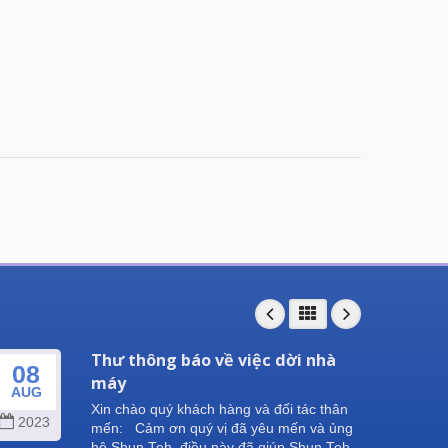
Thư thông báo về việc dời nhà
08
25
máy
AUG
SEP
Xin chào quý khách hàng và đối tác thân
2023
202
mến: Cảm ơn quý vị đã yêu mến và ủng
hộ Shun Teh, điều này đã giúp Shun Teh