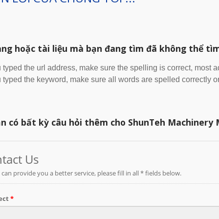
ang hoặc tài liệu mà bạn đang tìm đã không thể tì
u typed the url address, make sure the spelling is correct, most 
u typed the keyword, make sure all words are spelled correctly or
n có bất kỳ câu hỏi thêm cho ShunTeh Machinery Mfg