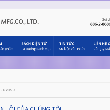
Gọi c
886-2-868
M
SÁCH ĐIỆN TỬ
TIN TỨC
LIÊN HỆ 
sản phẩm
Tải xuống danh mục
Sự kiện và Tin tức
Công ty M
 - 0 của 0
IN LỖI CỦA CHÚNG TÔI ...