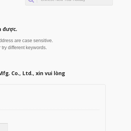
m được.
address are case sensitive.
 try different keywords.
. Co., Ltd., xin vui lòng