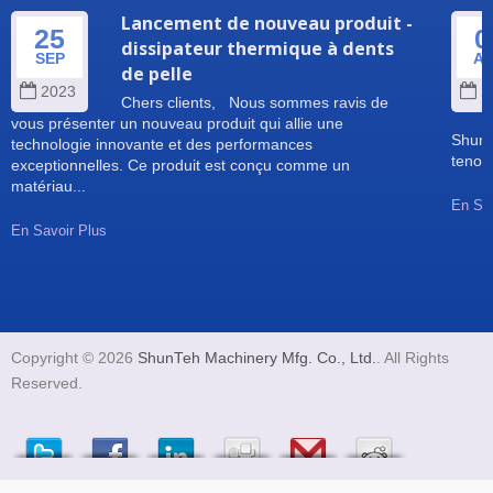
Lancement de nouveau produit -
25
0
dissipateur thermique à dents
SEP
A
de pelle
2023
2
Chers clients, Nous sommes ravis de
vous présenter un nouveau produit qui allie une
Shun 
technologie innovante et des performances
tenons
exceptionnelles. Ce produit est conçu comme un
matériau...
En Sav
En Savoir Plus
Copyright © 2026
ShunTeh Machinery Mfg. Co., Ltd.
. All Rights
Reserved.