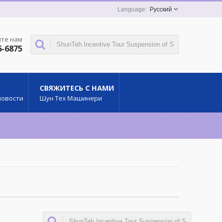
Русский
те нам
6-6875
СВЯЖИТЕСЬ С НАМИ
новости
Шун Тех Машинери