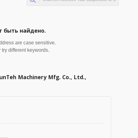
т быть найдено.
address are case sensitive.
 try different keywords.
Teh Machinery Mfg. Co., Ltd.,