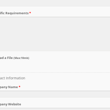
аторы с нарезанными
ами