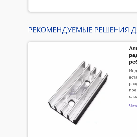
РЕКОМЕНДУЕМЫЕ РЕШЕНИЯ Д
Ал
ра
ре
Инд
вст
раз
пре
сло
Чит