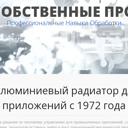
ОБСТВЕННЫЕ П
Профессиональные Навыки Обработки
люминиевый радиатор д
приложений с 1972 года
 решения по тепловому управлению для промышленных приложений, соч
ния, технологии вставных ребер и опыт прецизионной механической обра