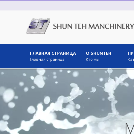
ГЛАВНАЯ СТРАНИЦА
О SHUNTEH
П
Главная страница
Кто мы
Ка
М