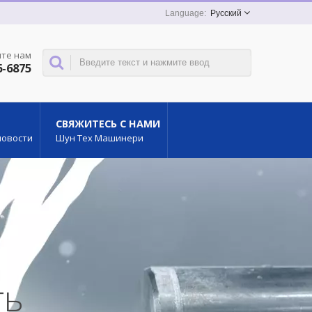
Русский
те нам
6-6875
СВЯЖИТЕСЬ С НАМИ
новости
Шун Тех Машинери
ть