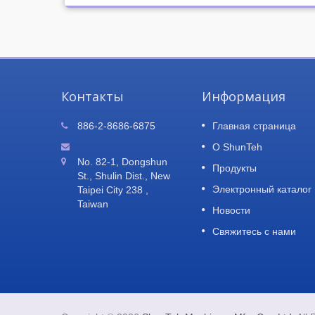
Контакты
Информация
-
Уведомление о переезде
886-2-8686-6875
Главная страница
08
аты
завода
О ShunTeh
AUG
Приветствуем наших дорогих клиентов
No. 82-1, Dongshun
Продукты
2023
торый
партнеров: Спасибо за вашу любовь 
St., Shulin Dist., New
поддержку Shun Teh, которые
Электронный каталог
Taipei City 238 ,
позволили...
Taiwan
Новости
Читать Далее
Свяжитесь с нами