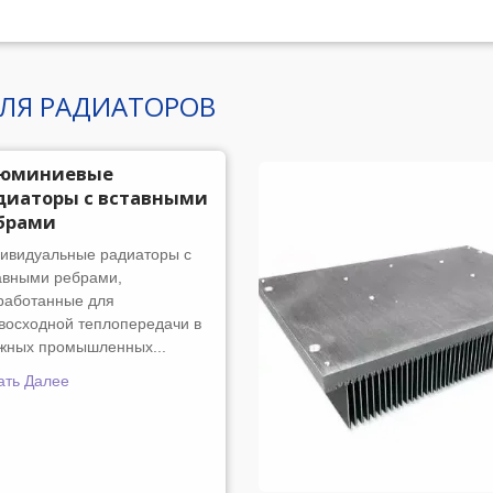
ЛЯ РАДИАТОРОВ
юминиевые
диаторы с вставными
брами
ивидуальные радиаторы с
авными ребрами,
работанные для
восходной теплопередачи в
жных промышленных...
ать Далее