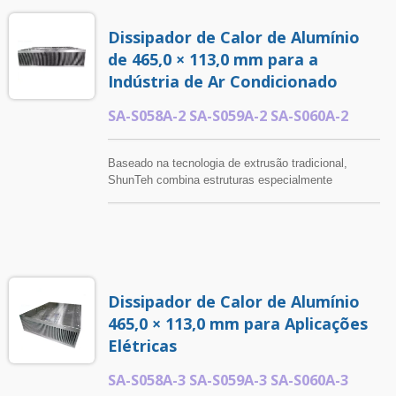
Dissipador de Calor de Alumínio
de 465,0 × 113,0 mm para a
Indústria de Ar Condicionado
SA-S058A-2 SA-S059A-2 SA-S060A-2
Baseado na tecnologia de extrusão tradicional,
ShunTeh combina estruturas especialmente
projetadas para desenvolver dissipadores de calor de
grande porte com capacidades aprimoradas de
gerenciamento térmico. Esta solução é
especialmente adequada para aplicações em
equipamentos grandes que requerem desempenho
melhorado de dissipação de calor e soluções
Dissipador de Calor de Alumínio
térmicas personalizadas.
465,0 × 113,0 mm para Aplicações
Elétricas
SA-S058A-3 SA-S059A-3 SA-S060A-3