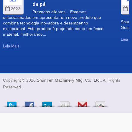
SEP
A
de pá
2023
2
Prezados clientes, Estamos
entusiasmados em apresentar um novo produto que
Shun 
combina tecnologia inovadora e desempenho
Gosta
excepcional. Este produto é projetado como um único
material, melhorando...
Leia M
Leia Mais
Copyright © 2026
ShunTeh Machinery Mfg. Co., Ltd.
. All Rights
Reserved.