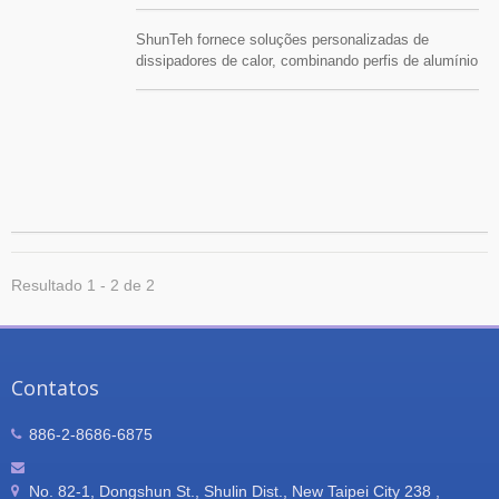
ShunTeh fornece soluções personalizadas de
dissipadores de calor, combinando perfis de alumínio
padrão em estruturas de dissipadores de calor
maiores, sem a necessidade de um novo molde de
extrusão. Processos adicionais de usinagem e
tratamentos de superfície estão disponíveis para
atender a requisitos específicos dos clientes.
Resultado 1 - 2 de 2
Contatos
886-2-8686-6875
No. 82-1, Dongshun St., Shulin Dist., New Taipei City 238 ,