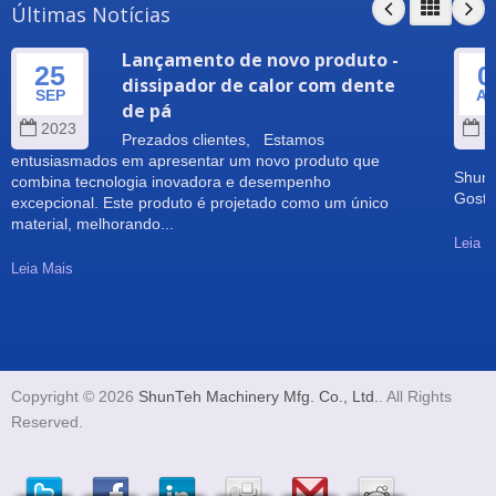
Últimas Notícias
Lançamento de novo produto -
25
0
dissipador de calor com dente
SEP
A
de pá
2023
2
Prezados clientes, Estamos
entusiasmados em apresentar um novo produto que
Shun 
combina tecnologia inovadora e desempenho
Gosta
excepcional. Este produto é projetado como um único
material, melhorando...
Leia M
Leia Mais
Copyright © 2026
ShunTeh Machinery Mfg. Co., Ltd.
. All Rights
Reserved.