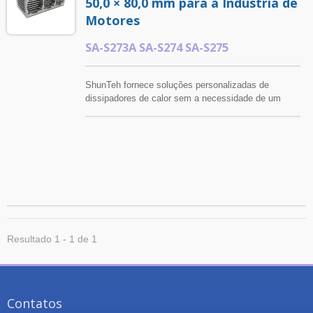
50,0 × 80,0 mm para a Indústria de
Motores
SA-S273A SA-S274 SA-S275
ShunTeh fornece soluções personalizadas de
dissipadores de calor sem a necessidade de um
novo molde de extrusão, combinando produtos
padrão de dissipadores de calor em estruturas
maiores. Processos adicionais de usinagem e
tratamentos de superfície podem ser aplicados de
acordo com as especificações do cliente.
Resultado 1 - 1 de 1
Contatos