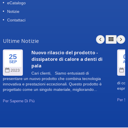
eCatalogo
Notizie
Contattaci
Ultime Notizie
Nuovo rilascio del prodotto -
25
0
dissipatore di calore a denti di
SEP
A
pala
2023
2
Cari clienti, Siamo entusiasti di
presentare un nuovo prodotto che combina tecnologia
di co
innovativa e prestazioni eccezionali. Questo prodotto è
esprim
progettato come un singolo materiale, migliorando...
Per Sa
Per Saperne Di Più