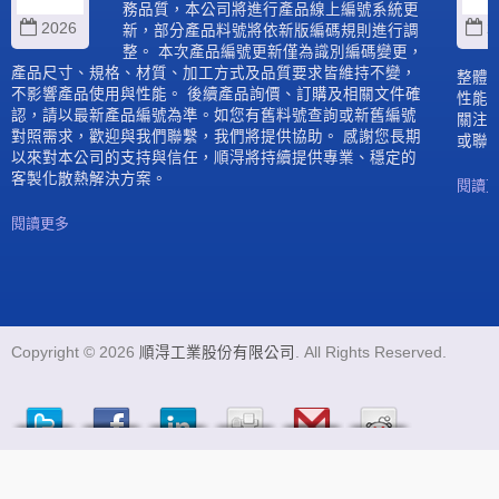
務品質，本公司將進行產品線上編號系統更
2026
2
新，部分產品料號將依新版編碼規則進行調
整。 本次產品編號更新僅為識別編碼變更，
產品尺寸、規格、材質、加工方式及品質要求皆維持不變，
整體
不影響產品使用與性能。 後續產品詢價、訂購及相關文件確
性能
認，請以最新產品編號為準。如您有舊料號查詢或新舊編號
關注
對照需求，歡迎與我們聯繫，我們將提供協助。 感謝您長期
或聯
以來對本公司的支持與信任，順淂將持續提供專業、穩定的
客製化散熱解決方案。
閱讀
閱讀更多
Copyright © 2026
順淂工業股份有限公司
. All Rights Reserved.