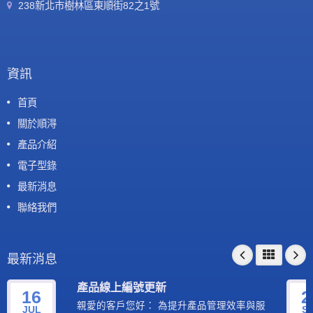
238新北市樹林區東順街82之1號
資訊
首頁
關於順淂
產品介紹
電子型錄
最新消息
聯絡我們
最新消息
產品線上編號更新
16
2
親愛的客戶您好： 為提升產品管理效率與服
JUL
S