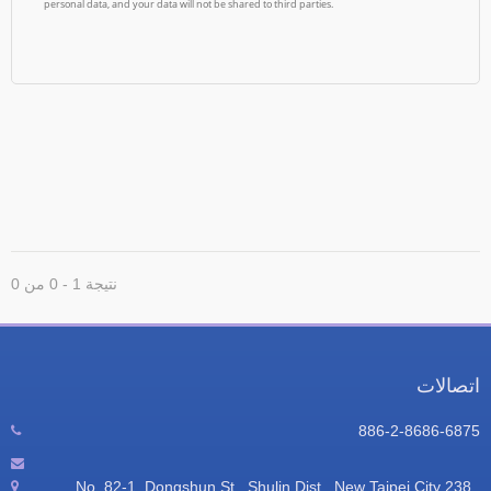
نتيجة 1 - 0 من 0
تصالات
886-2-8686-687
No. 82-1, Dongshun St., Shulin Dist., New Taipei City 238 